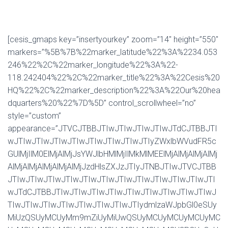
[cesis_gmaps key=”insertyourkey” zoom=”14″ height=”550″ markers=”%5B%7B%22marker_latitude%22%3A%2234.053246%22%2C%22marker_longitude%22%3A%22-118.242404%22%2C%22marker_title%22%3A%22Cesis%20HQ%22%2C%22marker_description%22%3A%22Our%20headquarters%20%22%7D%5D” control_scrollwheel=”no” style=”custom” appearance=”JTVCJTBBJTIwJTIwJTIwJTIwJTdCJTBBJTIwJTIwJTIwJTIwJTIwJTIwJTIwJTIwJTIyZWxlbWVudFR5cGUlMjIlM0ElMjAlMjJsYWJlbHMlMjIlMkMlMEElMjAlMjAlMjAlMjAlMjAlMjAlMjAlMjAlMjJzdHlsZXJzJTIyJTNBJTIwJTVCJTBBJTIwJTIwJTIwJTIwJTIwJTIwJTIwJTIwJTIwJTIwJTIwJTIwJTdCJTBBJTIwJTIwJTIwJTIwJTIwJTIwJTIwJTIwJTIwJTIwJTIwJTIwJTIwJTIwJTIwJTIwJTIydmlzaWJpbGl0eSUyMiUzQSUyMCUyMm9mZiUyMiUwQSUyMCUyMCUyMCUyMCUyMCUyMCUyMCUyMCUyMCUyMCUyMCUyMCU3RCUyQyUwQSUyMCUyMCUyMCUyMCUyMCUyMCUyMCUyMCUyMCUyMCUyMCUyMCU3QiUwQSUyMCUyMCUyMCUyMCUyMCUyMCUyMCUyMCUyMCUyMCUyMCUyMCUyMCUyMCUyMCUyMCUyMmNvbG9yJTIyJTNBJTIwJTIyJTIzZjQ5ZjUzJTIyJTBBJTIwJTIwJTIwJTIwJTIwJTIwJTIwJTIwJTIwJTIwJTIwJTIwJTdEJTBBJTIwJTIwJTIwJTIwJTIwJTIwJTIwJTIwJTVEJTBBJTIwJTIwJTIwJTIwJTdEJTJDJTBBJTIwJTIwJTIwJTIwJTdCJTBBJTIwJTIwJTIwJTIwJTIwJTIwJTIwJTIwJTIyZmVhdHVyZVR5cGUlMjIlM0ElMjAlMjJsYW5kc2NhcGUlMjIlMkMlMEElMjAlMjAlMjAlMjAlMjAlMjAlMjAlMjAlMjJzdHlsZXJzJTIyJTNBJTIwJTVCJTBBJTIwJTIwJTIwJTIwJTIwJTIwJTIwJTIwJTIwJTIwJTIwJTIwJTdCJTBBJTIwJTIwJTIwJTIwJTIwJTIwJTIwJTIwJTIwJTIwJTIwJTIwJTIwJTIwJTIwJTIwJTIyY29sb3IlMjIlM0ElMjAlMjIlMjNmOWRkYzUlMjIlMEElMjAlMjAlMjAlMjAlMjAlMjAlMjAlMjAlMjAlMjAlMjAlMjAlN0QlMkMlMEElMjAlMjAlMjAlMjAlMjAlMjAlMjAlMjAlMjAlMjAlMjAlMjAlN0IlMEElMjAlMjAlMjAlMjAlMjAlMjAlMjAlMjAlMjAlMjAlMjAlMjAlMjAlMjAlMjAlMjAlMjJsaWdodG5lc3MlMjIlM0ElMjAtNyUwQSUyMCUyMCUyMCUyMCUyMCUyMCUyMCUyMCUyMCUyMCUyMCUyMCU3RCUwQSUyMCUyMCUyMCUyMCUyMCUyMCUyMCUyMCU1RCUwQSUyMCUyMCUyMCUyMCU3RCUyQyUwQSUyMCUyMCUyMCUyMCU3QiUwQSUyMCUyMCUyMCUyMCUyMCUyMCUyMCUyMCUyMmZlYXR1cmVUeXBlJTIyJTNBJTIwJTIycm9hZCUyMiUyQyUwQSUyMCUyMCUyMCUyMCUyMCUyMCUyMCUyMCUyMnN0eWxlcnMlMjIlM0ElMjAlNUIlMEElMjAlMjAlMjAlMjAlMjAlMjAlMjAlMjAlMjAlMjAlMjAlMjAlN0IlMEElMjAlMjAlMjAlMjAlMjAlMjAlMjAlMjAlMjAlMjAlMjAlMjAlMjAlMjAlMjAlMjAlMjJjb2xvciUyMiUzQSUyMCUyMiUyMzgxMzAzMyUyMiUwQSUyMCUyMCUyMCUyMCUyMCUyMCUyMCUyMCUyMCUyMCUyMCUyMCU3RCUyQyUwQSUyMCUyMCUyMCUyMCUyMCUyMCUyMCUyMCUyMCUyMCUyMCUyMCU3QiUwQSUyMCUyMCUyMCUyMCUyMCUyMCUyMCUyMCUyMCUyMCUyMCUyMCUyMCUyMCUyMCUyMCUyMmxpZ2h0bmVzcyUyMiUzQSUyMDQzJTBBJTIwJTIwJTIwJTIwJTIwJTIwJTIwJTIwJTIwJTIwJTIwJTIwJTdEJTBBJTIwJTIwJTIwJTIwJTIwJTIwJTIwJTIwJTVEJTBBJTIwJTIwJTIwJTIwJTdEJTJDJTBBJTIwJTIwJTIwJTIwJTdCJTBBJTIwJTIwJTIwJTIwJTIwJTIwJTIwJTIwJTIyZmVhdHVyZVR5cGUlMjIlM0ElMjAlMjJwb2kuYnVzaW5lc3MlMjIlMkMlMEElMjAlMjAlMjAlMjAlMjAlMjAlMjAlMjAlMjJzdHlsZXJzJTIyJTNBJTIwJTVCJTBBJTIwJTIwJTIwJTIwJTIwJTIwJTIwJTIwJTIwJTIwJTIwJTIwJTdCJTBBJTIwJTIwJTIwJTIwJTIwJTIwJTIwJTIwJTIwJTIwJTIwJTIwJTIwJTIwJTIwJTIwJTIyY29sb3IlMjIlM0ElMjAlMjIlMjM2NDVjMjAlMjIlMEElMjAlMjAlMjAlMjAlMjAlMjAlMjAlMjAlMjAlMjAlMjAlMjAlN0QlMkMlMEElMjAlMjAlMjAlMjAlMjAlMjAlMjAlMjAlMjAlMjAlMjAlMjAlN0IlMEElMjAlMjAlMjAlMjAlMjAlMjAlMjAlMjAlMjAlMjAlMjAlMjAlMjAlMjAlMjAlMjAlMjJsaWdodG5lc3MlMjIlM0ElMjAzOCUwQSUyMCUyMCUyMCUyMCUyMCUyMCUyMCUyMCUyMCUyMCUyMCUyMCU3RCUwQSUyMCUyMCUyMCUyMCUyMCUyMCUyMCUyMCU1RCUwQSUyMCUyMCUyMCUyMCU3RCUyQyUwQSUyMCUyMCUyMCUyMCU3QiUwQSUyMCUyMCUyMCUyMCUyMCUyMCUyMCUyMCUyMmZlYXR1cmVUeXBlJTIyJTNBJTIwJTIyd2F0ZXIlMjIlMkMlMEElMjAlMjAlMjAlMjAlMjAlMjAlMjAlMjAlMjJzdHlsZXJzJTIyJTNBJTIwJTVCJTBBJTIwJTIwJTIwJTIwJTIwJTIwJTIwJTIwJTIwJTIwJTIwJTIwJTdCJTBBJTIwJTIwJTIwJTIwJTIwJTIwJTIwJTIwJTIwJTIwJTIwJTIwJTIwJTIwJTIwJTIwJTIyY29sb3IlMjIlM0ElMjAlMjIlMjMxOTk0YmYlMjIlMEElMjAlMjAlMjAlMjAlMjAlMjAlMjAlMjAlMjAlMjAlMjAlMjAlN0QlMkMlMEElMjAlMjAlMjAlMjAlMjAlMjAlMjAlMjAlMjAlMjAlMjAlMjAlN0IlMEElMjAlMjAlMjAlMjAlMjAlMjAlMjAlMjAlMjAlMjAlMjAlMjAlMjAlMjAlMjAlMjAlMjJzYXR1cmF0aW9uJTIyJTNBJTIwLTY5JTBBJTIwJTIwJTIwJTIwJTIwJTIwJTIwJTIwJTIwJTIwJTIwJTIwJTdEJTJDJTBBJTIwJTIwJTIwJTIwJTIwJTIwJTIwJTIwJTIwJTIwJTIwJTIwJTdCJTBBJTIwJTIwJTIwJTIwJTIwJTIwJTIwJTIwJTIwJTIwJTIwJTIwJTIwJTIwJTIwJTIwJTIyZ2FtbWElMjIlM0ElMjAwLjk5JTBBJTIwJTIwJTIwJTIwJTIwJTIwJTIwJTIwJTIwJTIwJTIwJTIwJTdEJTJDJTBBJTIwJTIwJTIwJTIwJTIwJTIwJTIwJTIwJTIwJTIwJTIwJTIwJTdCJTBBJTIwJTIwJTIwJTIwJTIwJTIwJTIwJTIwJTIwJTIwJTIwJTIwJTIwJTIwJTIwJTIwJTIybGlnaHRuZXNzJTIyJTNBJTIwNDMlMEElMjAlMjAlMjAlMjAlMjAlMjAlMjAlMjAlMjAlMjAlMjAlMjAlN0QlMEElMjAlMjAlMjAlMjAlMjAlMjAlMjAlMjAlNUQlMEElMjAlMjAlMjAlMjAlN0QlMkMlMEElMjAlMjAlMjAlMjAlN0IlMEElMjAlMjAlMjAlMjAlMjAlMjAlMjAlMjAlMjJmZWF0dXJlVHlwZSUyMiUzQSUyMCUyMnJvYWQubG9jYWwlMjIlMkMlMEElMjAlMjAlMjAlMjAlMjAlMjAlMjAlMjAlMjJlbGVtZW50VHlwZSUyMiUzQSUyMCUyMmdlb21ldHJ5LmZpbGwlMjIlMkMlMEElMjAlMjAlMjAlMjAlMjAlMjAlMjAlMjAlMjJzdHlsZXJzJTIyJTNBJTIwJTVCJTBBJTIwJTIwJTIwJTIwJTIwJTIwJTIwJTIwJTIwJTIwJTIwJTIwJTdCJTBBJTIwJTIwJTIwJTIwJTIwJTIwJTIwJTIwJTIwJTIwJTIwJTIwJTIwJTIwJTIwJTIwJTIyY29sb3IlMjIlM0ElMjAlMjIlMjNmMTlmNTMlMjIlMEElMjAlMjAlMjAlMjAlMjAlMjAlMjAlMjAlMjAlMjAlMjAlMjAlN0QlMkMlMEElMjAlMjAlMjAlMjAlMjAlMjAlMjAlMjAlMjAlMjAlMjAlMjAlN0IlMEElMjAlMjAlMjAlMjAlMjAlMjAlMjAlMjAlMjAlMjAlMjAlMjAlMjAlMjAlMjAlMjAlMjJ3ZWlnaHQlMjIlM0ElMjAxLjMlMEElMjAlMjAlMjAlMjAlMjAlMjAlMjAlMjAlMjAlMjAlMjAlMjAlN0QlMkMlMEElMjAlMjAlMjAlMjAlMjAlMjAlMjAlMjAlMjAlMjAlMjAlMjAlN0IlMEElMjAlMjAlMjAlMjAlMjAlMjAlMjAlMjAlMjAlMjAlMjAlMjAlMjAlMjAlMjAlMjAlMjJ2aXNpYmlsaXR5JTIyJTNBJTIwJTIyb24lMjIlMEElMjAlMjAlMjAlMjAlMjAlMjAlMjAlMjAlMjAlMjAlMjAlMjAlN0QlMkMlMEElMjAlMjAlMjAlMjAlMjAlMjAlMjAlMjAlMjAlMjAlMjAlMjAlN0IlMEElMjAlMjAlMjAlMjAlMjAlMjAlMjAlMjAlMjAlMjAlMjAlMjAlMjAlMjAlMjAlMjAlMjJsaWdodG5lc3MlMjIlM0ElMjAxNiUwQSUyMCUyMCUyMCUyMCUyMCUyMCUyMCUyMCUyMCUyMCUyMCUyMCU3RCUwQSUyMCUyMCUyMCUyMCUyMCUyMCUyMCUyMCU1RCUwQSUyMCUyMCUyMCUyMCU3RCUyQyUwQSUyMCUyMCUyMCUyMCU3QiUwQSUyMCUyMCUyMCUyMCUyMCUyMCUyMCUyMCUyMmZlYXR1cmVUeXBlJTIyJTNBJTIwJTIycG9pLmJ1c2luZXNzJTIyJTBBJTIwJTIwJTIwJTIwJTdEJTJDJTBBJTIwJTIwJTIwJTIwJTdCJTBBJTIwJTIwJTIwJTIwJTIwJTIwJTIwJTIwJTIyZmVhdHVyZVR5cGUlMjIlM0ElMjAlMjJwb2kucGFyayUyMiUyQyUwQSUyMCUyMCUyMCUyMCUyMCUyMCUyMCUyMCUyMnN0eWxlcnMlMjIlM0ElMjAlNUIlMEElMjAlMjAlMjAlMjAlMjAlMjAlMjAlMjAlMjAlMjAlMjAlMjAlN0IlMEElMjAlMjAlMjAlMjAlMjAlMjAlMjAlMjAlMjAlMjAlMjAlMjAlMjAlMjAlMjAlMjAlMjJjb2xvciUyMiUzQSUyMCUyMiUyMzY0NWMyMCUyMiUwQSUyMCUyMCUyMCUyMCUyMCUyMCUyMCUyMCUyMCUyMCUyMCUyMCU3RCUyQyUwQSUyMCUyMCUyMCUyMCUyMCUyMCUyMCUyMCUyMCUyMCUyMCUyMCU3QiUwQSUyMCUyMCUyMCUyMCUyMCUyMCUyMCUyMCUyMCUyMCUyMCUyMCUyMCUyMCUyMCUyMCUyMmxpZ2h0bmVzcyUyMiUzQSUyMDM5JTBBJTIwJTIwJTIwJTIwJTIwJTIwJTIwJTIwJTIwJTIwJTIwJTIwJTdEJTBBJTIwJTIwJTIwJTIwJTIwJTIwJTIwJTIwJTVEJTBBJTIwJTIwJTIwJTIwJTdEJTJDJTBBJTIwJTIwJTIwJTIwJTdCJTBBJTIwJTIwJTIwJTIwJTIwJTIwJTIwJTIwJTIyZmVhdHVyZVR5cGUlMjIlM0ElMjAlMjJwb2kuc2Nob29sJTIyJTJDJTBBJTIwJTIwJTIwJTIwJTIwJTIwJTIwJTIwJTIyc3R5bGVycyUyMiUzQSUyMCU1QiUwQSUyMCUyMCUyMCUyMCUyMCUyMCUyMCUyMCUyMCUyMCUyMCUyMCU3QiUwQSUyMCUyMCUyMCUyMCUyMCUyMCUyMCUyMCUyMCUyMCUyMCUyMCUyMCUyMCUyMCUyMCUyMmNvbG9yJTIyJTNBJTIwJTIyJTIzYTk1NTIxJTIyJTBBJTIwJTIwJTIwJTIwJTIwJTIwJTIwJTIwJTIwJTIwJTIwJTIwJTdEJTJDJTBBJTIwJTIwJTIwJTIwJTIwJTIwJTIwJTIwJTIwJTIwJTIwJTIwJTdCJTBBJTIwJTIwJTIwJTIwJTIwJTIwJTIwJTIwJTIwJTIwJTIwJTIwJTIwJTIwJTIwJTIwJTIybGlnaHRuZXNzJTIyJTNBJTIwMzUlMEElMjAlMjAlMjAlMjAlMjAlMjAlMjAlMjAlMjAlMjAlMjAlMjAlN0QlMEElMjAlMjAlMjAlMjAlMjAlMjAlMjAlMjAlNUQlMEElMjAlMjAlMjAlMjAlN0QlMkMlMEElMjAlMjAlMjAlMjAlN0IlN0QlMkMlMEElMjAlMjAlMjAlMjAlN0IlMEElMjAlMjAlMjAlMjAlMjAlMjAlMjAlMjAlMjJmZWF0dXJlVHlwZSUyMiUzQSUyMCUyMnBvaS5tZWRpY2FsJTIyJTJDJTBBJTIwJTIwJTIwJTIwJTIwJTIwJTIwJTIwJTIyZWxlbWVudFR5cGUlMjIlM0ElMjAlMjJnZW9tZXRyeS5maWxsJTIyJTJDJTBBJTIwJTIwJTIwJTIwJTIwJTIwJTIwJTIwJTIyc3R5bGVycyUyMiUzQSUyMCU1QiUwQSUyMCUyMCUyMCUyMCUyMCUyMCUyMCUyMCUyMCUyMCUyMCUyMCU3QiUwQSUyMCUyMCUyMCUyMCUyMCUyMCUyMCUyMCUyMCUyMCUyMCUyMCUyMCUyMCUyMCUyMCUyMmNvbG9yJTIyJTNBJTIwJTIyJTIzODEzMDMzJTIyJTBBJTIwJTIwJTIwJTIwJTIwJTIwJTIwJTIwJTIwJTIwJTIwJTIwJTdEJTJDJTBBJTIwJTIwJTIwJTIwJTIwJTIwJTIwJTIwJTIwJTIwJTIwJTIwJTdCJTBBJTIwJTIwJTIwJTIwJTIwJTIwJTIwJTIwJTIwJTIwJTIwJTIwJTIwJTIwJTIwJTIwJTIybGlnaHRuZXNzJTIyJTNBJTIwMzglMEElMjAlMjAlMjAlMjAlMjAlMjAlMjAlMjAlMjAlMjAlMjAlMjAlN0QlMkMlMEElMjAlMjAlMjAlMjAlMjAlMjAlMjAlMjAlMjAlMjAlMjAlMjAlN0IlMEElMjAlMjAlMjAlMjAlMjAlMjAlMjAlMjAlMjAlMjAlMjAlMjAlMjAlMjAlMjAlMjAlMjJ2aXNpYmlsaXR5JTIyJTNBJTIwJTIyb2ZmJTIyJTBBJTIwJTIwJTIwJTIwJTIwJTIwJTIwJTIwJTIwJTIwJTIwJTIwJTdEJTBBJTIwJTIwJTIwJTIwJTIwJTIwJTIwJTIwJTVEJTBBJTIwJTIwJTIwJTIwJTdEJTJDJTBBJTIwJTIwJTIwJTIwJTdCJTdEJTJDJTBBJTIwJTIwJTIwJTIwJTdCJTdEJTJDJTBBJTIwJTIwJTIwJTIwJTdCJTdEJTJDJTBBJTIwJTIwJTIwJTIwJTdCJTdEJTJDJTBBJTIwJTIwJTIwJTIwJTdCJTdEJTJDJTBBJTIwJTIwJTIwJTIwJTdCJTdEJTJDJTBBJTIwJTIwJTIwJTIwJTdCJTdEJTJDJTBBJTIwJTIwJTIwJTIwJTdCJTdEJTJDJTBBJTIwJTIwJTIwJTIwJTdCJTdEJTJDJTBBJTIwJTIwJTIwJTIwJTdCJTdEJTJDJTBBJTIwJTIwJTIwJTIwJTdCJTdEJTJDJTBBJTIwJTIwJTIwJTIwJTdCJTBBJTIwJTIwJTIwJTIwJTIwJTIwJTIwJTIwJTIyZWxlbWVudFR5cGUlMjIlM0ElMjAlMjJsYWJlbHMlMjIlMEElMjAlMjAlMjAlMjAlN0QlMkMlMEElMjAlMjAlMjAlMjAlN0IlMEElMjAlMjAlMjAlMjAlMjAlMjAlMjAlMjAlMjJmZWF0dXJlVHlwZSUyMiUzQSUyMCUyMnBvaS5zcG9ydHNfY29tcGxleCUyMiUyQyUwQSUyMCUyMCUyMCUyMCUyMCUyMCUyMCUyMCUyMnN0eWxlcnMlMjIlM0ElMjAlNUIlMEElMjAlMjAlMjAlMjAlMjAlMjAlMjAlMjAlMjAlMjAlMjAlMjAlN0IlMEElMjAlMjAlMjAlMjAlMjAlMjAlMjAlMjAlMjAlMjAlMjAlMjAlMjAlMjAlMjAlMjAlMjJjb2xvciUyMiUzQSUyMCUyMiUyMzllNTkxNiUyMiUwQSUyMCUyMCUyMCUyMCUyMCUyMCUyMCUyMCUyMCUyMCUyMCUyMCU3RCUyQyUwQSUyMCUyMCUyMCUyMCUyMCUyMCUyMCUyMCUyMCUyMCUyMCUyMCU3QiUwQSUyMCUyMCUyMCUyMCUyMCUyMCUyMCUyMCUyMCUyMCUyMCUyMCUyMCUyMCUyMCUyMCUyMmxpZ2h0bmVzcyUyMiUzQSUyMDMyJTBBJTIwJTIwJTIwJTIwJTIwJTIwJTIwJTIwJTIwJTIwJTIwJTIwJTdEJTBBJTIwJTIwJTIwJTIwJTIwJTIwJTIwJTIwJTVEJTBBJTIwJTIwJTIwJTIwJTdEJTJDJTBBJTIwJTIwJTIwJTIwJTdCJTdEJTJDJTBBJTIwJTIwJTIwJTIwJTdCJTBBJTIwJTIwJTIwJTIwJTIwJTIwJTIwJTIwJTIyZmVhdHVyZVR5cGUlMjIlM0ElMjAlMjJwb2kuZ292ZXJubWVudCUyMiUyQyUwQSUyMCUyMCUyMCUyMCUyMCUyMCUyMCUyMCUyMnN0eWxlcnMlMjIlM0ElMjAlNUIlMEElMjAlMjAlMjAlMjAlMjAlMjAlMjAlMjAlMjAlMjAlMjAlMjAlN0IlMEElMjAlMjAlMjAlMjAlMjAlMjAlMjAlMjAlMjAlMjAlMjAlMjAlMjAlMjAlMjAlMjAlMjJjb2xvciUyMiUzQSUyMCUyMiUyMzllNTkxNiUyMiUwQSUyMCUyMCUyMCUyMCUyMCUyMCUyMCUyMCUyMCUyMCUyMCUyMCU3RCUyQyUwQSUyMCUyMCUyMCUyMCUyMCUyMCUyMCUyMCUyMCUyMCUyMCUyMCU3QiUwQSUyMCUyMCUyMCUyMCUyMCUyMCUyMCUyMCUyMCUyMCUyMCUyMCUyMCUyMCUyMCUyMCUyMmxpZ2h0bmVzcyUyMiUzQSUyMDQ2JTBBJTIwJTIwJTIwJTIwJTIwJTIwJTIwJTIwJTIwJTIwJTIwJTIwJTdEJTBBJTIwJTIwJTIwJTIwJTIwJTIwJTIwJTIwJTVEJTBBJTIwJTIwJTIwJTIwJTdEJTJDJTBBJTIwJTIwJTIwJTIwJTdCJTBBJTIwJTIwJTIwJTIwJTIwJTIwJTIwJTIwJTIyZmVhdHVyZVR5cGUlMjIlM0ElMjAlMjJ0cmFuc2l0LnN0YXRpb24lMjIlMkMlMEElMjAlMjAlMjAlMjAlMjAl