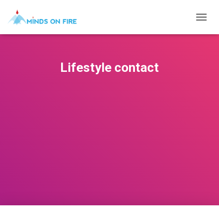
T
O
G
G
L
Lifestyle contact
E
N
A
V
I
G
A
T
I
O
N