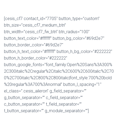
[cesis_cf7 contact_id=”7705″ button_type=”custom”
btn_size=”cesis_cf7_medium_btn”
btn_width=”cesis_cf7_fw_btn” btn_radius=”100″
button_text_color=”#ffffff” button_bg_color=”#69d2e7″
button_border_color=”#69d2e7″
button_h_text_color=”#ffffff” button_h_bg_color=”#222222″
button_h_border_color=”#222222″
button_google_fonts=”font_family:Open%20Sans%3A300%
2C300italic%2Cregular%2Citalic%2C600%2C600italic%2C70
0%2C700italic%2C800%2C800italic|font_style:700%20bold
%20regular%3A700%3Anormal” button_l_spacing=”1″
el_class=”.cesis_aileron” g_field_separator=””
g_button_separator=”” c_field_separator=””
c_button_separator=”” t_field_separator=””
t_button_separator=”” g_module_separator=””]